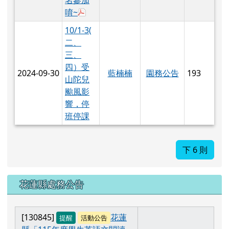
於彈跳視窗觀看：反毒教育宣導實施計畫.
唷~
10/1-3(
二、
三、
四）受
2024-09-30
藍楠楠
園務公告
193
山陀兒
颱風影
響，停
班停課
下 6 則
花蓮縣處務公告
[130845]
花蓮
提醒
活動公告