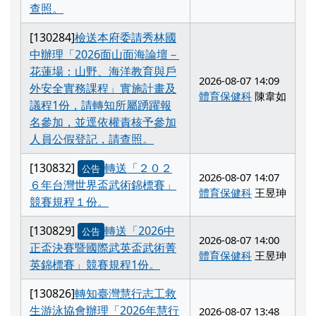
查照。
[130284]
檢送本府委請秀林國
中辦理「2026面山面海論壇－
花蓮場：山野、海洋教育與戶
2026-08-07 14:09
外安全實務課程」實施計畫及
體育保健科
陳韋如
議程1份，請轉知所屬踴躍報
名參加，並逕依權責核予參加
人員公假登記，請查照。
[130832]
轉送「２０２
公告
2026-08-07 14:07
６年台灣世界盃武術錦標賽」
體育保健科
王昱珅
競賽規程１份。
[130829]
轉送「2026中
公告
2026-08-07 14:00
正盃決賽暨國際武英盃武術菁
體育保健科
王昱珅
英錦標賽」競賽規程1份。
[130826]
轉知臺灣慧行志工救
生游泳協會辦理「2026年慧行
2026-08-07 13:48