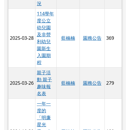
況
114學年
度公立
幼兒園
及非營
2025-03-28
藍楠楠
園務公告
369
利幼兒
園新生
入園期
程
親子活
動 親子
2025-03-26
藍楠楠
園務公告
279
趣味報
名表
一年一
度的
「明廉
星光