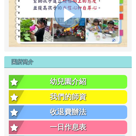
播
放
園所簡介
影
幼兒園介紹
我們的師資
片
收退費辦法
一日作息表