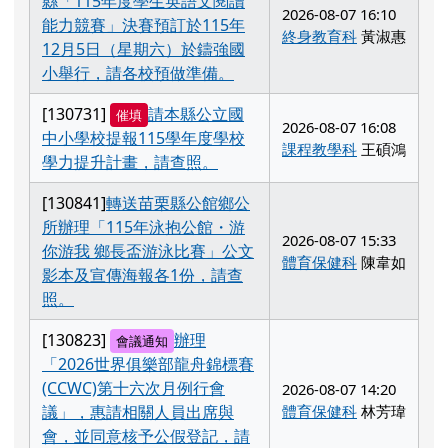
縣「115年度學生英語文閱讀
2026-08-07 16:10
能力競賽」決賽預訂於115年
終身教育科
黃淑惠
12月5日（星期六）於鑄強國
小舉行，請各校預做準備。
[130731]
請本縣公立國
催填
2026-08-07 16:08
中小學校提報115學年度學校
課程教學科
王碩鴻
學力提升計畫，請查照。
[130841]
轉送苗栗縣公館鄉公
所辦理「115年泳抱公館・游
2026-08-07 15:33
你游我 鄉長盃游泳比賽」公文
體育保健科
陳韋如
影本及宣傳海報各1份，請查
照。
[130823]
辦理
會議通知
「2026世界俱樂部龍舟錦標賽
(CCWC)第十六次月例行會
2026-08-07 14:20
議」，惠請相關人員出席與
體育保健科
林芳瑋
會，並同意核予公假登記，請