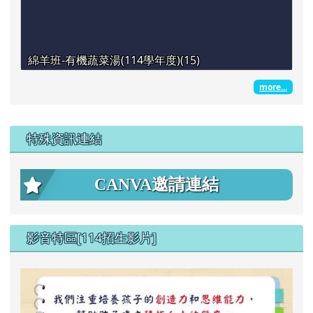
綿羊班-有機蔬菜湯(114學年度)(15)
more...
左邊區域內容
特殊資訊連結
CANVA邀請連結
影音特區[114招生影片]