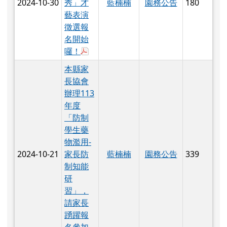
2024-10-30
秀」才
藍楠楠
園務公告
180
藝表演
徵選報
名開始
於彈跳視窗觀看：113學年度明廉國小
囉！
本縣家
長協會
辦理113
年度
「防制
學生藥
物濫用-
2024-10-21
家長防
藍楠楠
園務公告
339
制知能
研
習」，
請家長
踴躍報
名參加