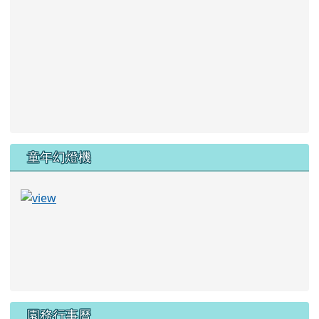
童年幻燈機
園務行事曆