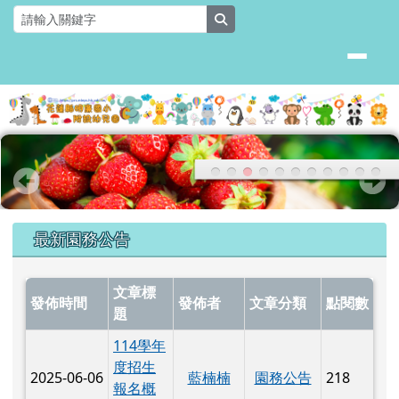
花蓮縣明廉國小附設幼兒園
跳至主內容區
search
頁尾區域
上中區域內容
最新園務公告
文章標
發佈時間
發佈者
文章分類
點閱數
題
114學年
度招生
2025-06-06
藍楠楠
園務公告
218
報名概