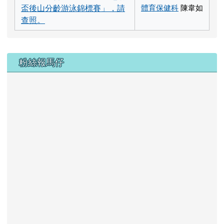
盃後山分齡游泳錦標賽」，請
體育保健科
陳韋如
查照。
上中左區域內容
粉絲報馬仔