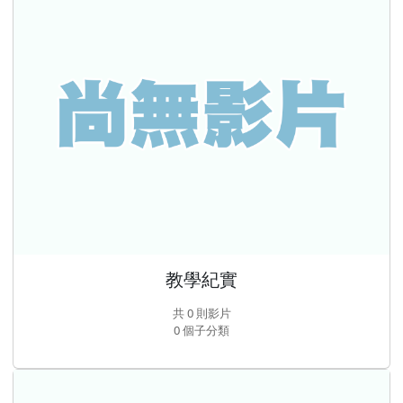
教學紀實
共 0 則影片
0 個子分類
活