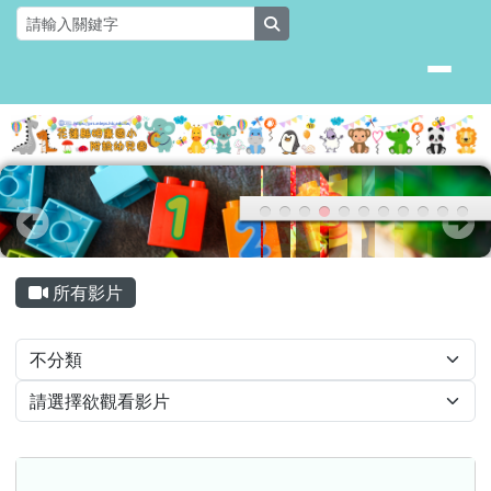
花蓮縣明廉國小附設幼兒園
跳至主內容區
search
頁尾區域
主內容區域
所有影片
Video List
教