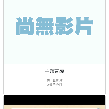
主題宣導
共 0 則影片
0 個子分類
招