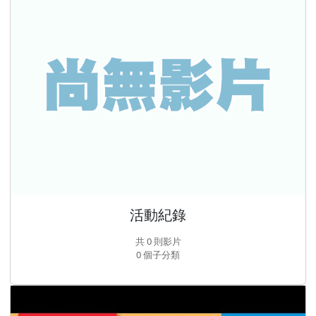
活動紀錄
共 0 則影片
0 個子分類
律