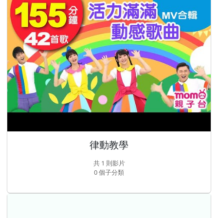
律動教學
共 1 則影片
0 個子分類
主