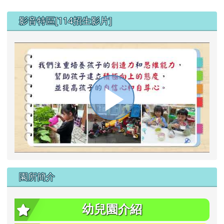
左邊區域內容
影音特區[114招生影片]
播
放
園所簡介
影
幼兒園介紹