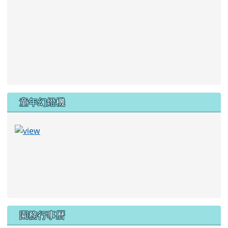
童年幻燈機
園務行事曆