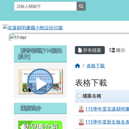
花蓮縣明廉國小附設幼兒
跳至主內容區
search
頁尾區域
主內容區域
左邊區域內容
影音特區[114招生
所有檔案
圖示
影片]
回首頁
表格下載
表格下載
播
clickAll
檔案名稱
園所簡介
115學年度花蓮縣明廉
放
115學年度新生報名表.
幼兒園介紹