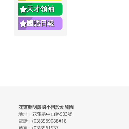
天才領袖
國語日報
頁尾區域內容
花蓮縣明廉國小附設幼兒園
地址：花蓮縣中山路903號
電話：(03)8569088#18
傳真：(03)8561537