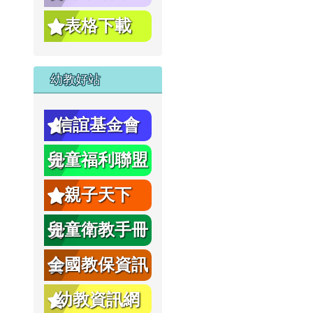
表格下載
幼教好站
信誼基金會
兒童福利聯盟
親子天下
兒童衛教手冊
全國教保資訊
網
幼教資訊網