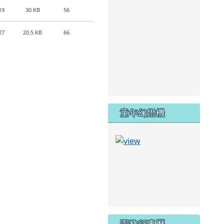
19
30 KB
56
27
20.5 KB
66
童年幻燈機
園務行事曆