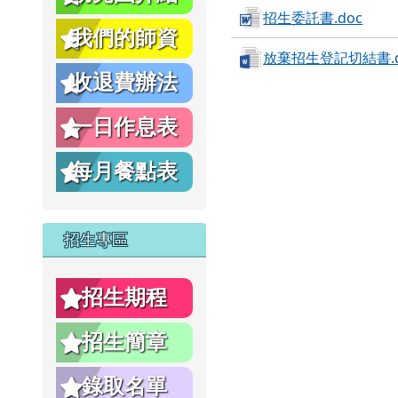
招生委託書.doc
影
我們的師資
放棄招生登記切結書.d
收退費辦法
片
一日作息表
每月餐點表
招生專區
招生期程
招生簡章
錄取名單