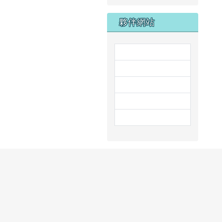
夥伴網站
link to http://www
link to https:/
link to http://stea
link to https://prs
link to https://w