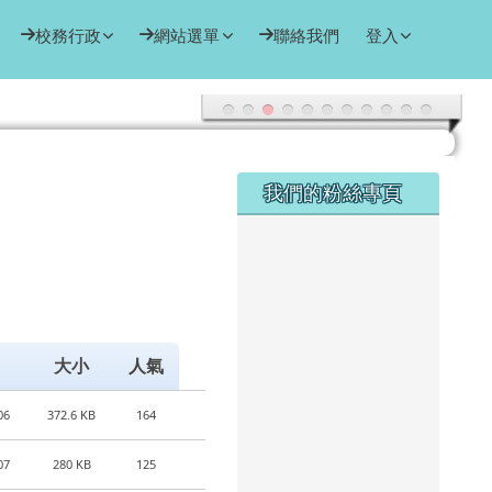
校務行政
網站選單
聯絡我們
登入
右邊區域內容
我們的粉絲專頁
大小
人氣
06
372.6 KB
164
07
280 KB
125