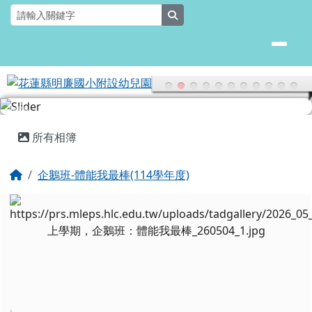
花蓮縣明廉國小附設幼兒園
跳至主內容區
search
頁尾區域
主內容區域
所有相簿
回首頁
企鵝班-體能我最棒(114學年度)