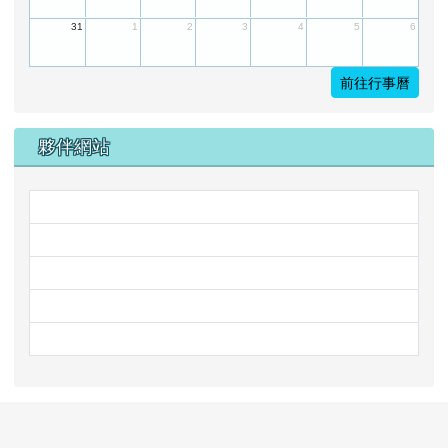
31
1
2
3
4
5
6
前往行事曆
夥伴網站
link to http://www.mleps.hlc.e
link to https://www.face
link to http://steam.mleps.hlc
link to https://prs.mleps.hlc.e
link to https://www.faceboo