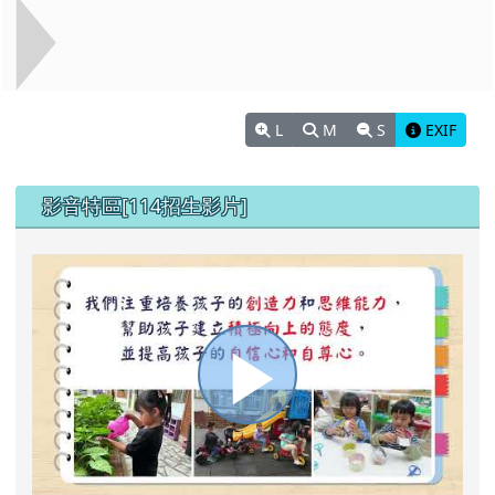
L
M
S
EXIF
左邊區域內容
影音特區[114招生影片]
播