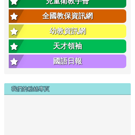
兒童衛教手冊
全國教保資訊網
幼教資訊網
天才領袖
國語日報
右邊區域內容
我們的粉絲專頁