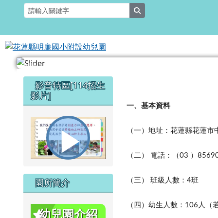
花蓮縣明廉國小附設幼兒
跳至主內容區
search
頁尾區域
主內容區域
幼兒園介紹
左邊區域內容
影音特區[114招生
影片]
一、基本資料
（一）地址：花蓮縣花蓮市
播
（二） 電話：（
）
03
8569
（三） 班級人數：
班
4
園所簡介
放
（四）幼生人數：
人（
106
幼兒園介紹