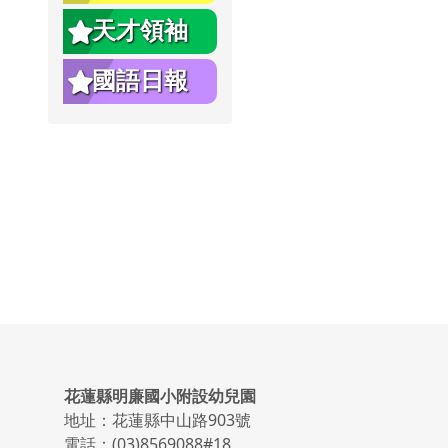
天才領袖
國語日報
頁尾區域內容
花蓮縣明廉國小附設幼兒園
地址：花蓮縣中山路903號
電話：(03)8569088#18