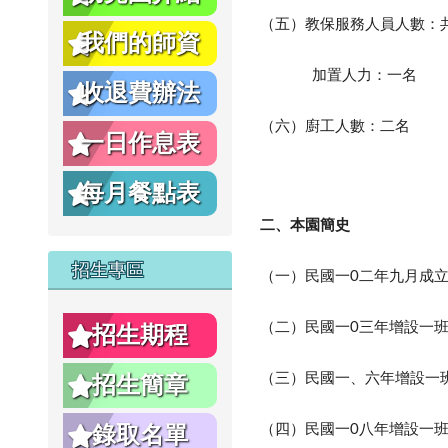
（五）教保服務人員人數：
影
我們的師資
加置人力：一名
收退費辦法
（六）廚工人數：二名
片
一日作息表
每月餐點表
二、本園簡史
招生專區
（一）民國一
二年九月成
0
（二）民國一
三年增設一
0
招生期程
（三）民國一、
增設一
六年
招生簡章
（四）民國一
八年增設一
0
錄取名單