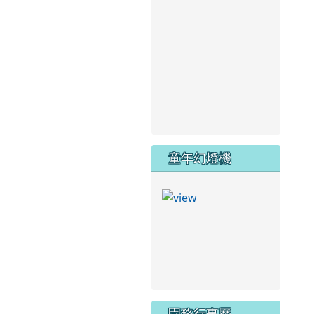
童年幻燈機
園務行事曆