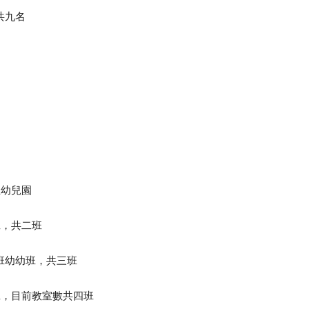
共九名
立幼兒園
班，共二班
班幼幼班，共三班
班，目前教室數共四班