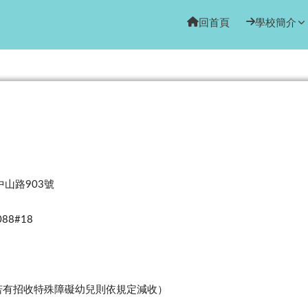
園
回首頁
學校簡介
中山路
號
903
088#18
若有招收特殊障礙幼兒則依規定減收）