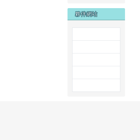
夥伴網站
link to http://www
link to https:/
link to http://stea
link to https://prs
link to https://w