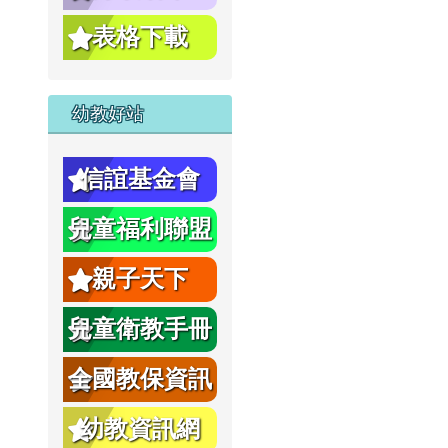
表格下載
幼教好站
信誼基金會
兒童福利聯盟
親子天下
兒童衛教手冊
全國教保資訊
網
幼教資訊網