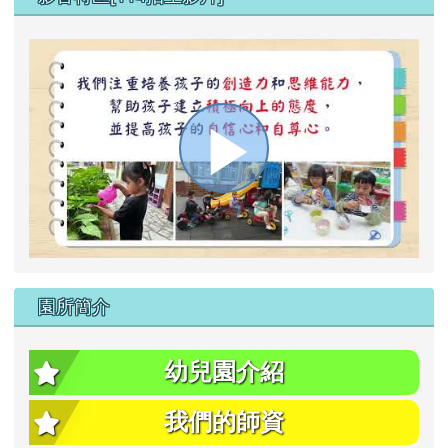
播
放
園所簡介
影
幼兒園介紹
我們的師資