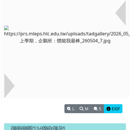
L
M
S
EXIF
左邊區域內容
影音特區[114招生影片]