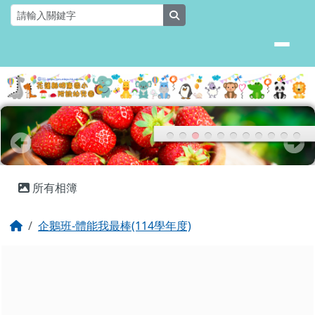
花蓮縣明廉國小附設幼兒園
跳至主內容區
search
頁尾區域
主內容區域
所有相簿
回首頁
企鵝班-體能我最棒(114學年度)