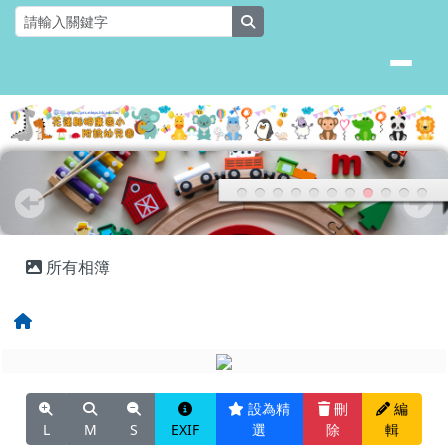
花蓮縣明廉國小附設幼兒園
跳至主內容區
search
頁尾區域
主內容區域
所有相簿
回首頁
設為精
刪
編
L
M
S
EXIF
選
除
輯