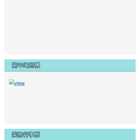
童年幻燈機
園務行事曆