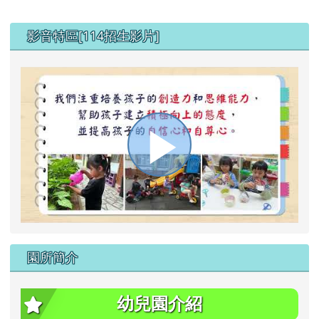
左邊區域內容
影音特區[114招生影片]
播
放
園所簡介
影
幼兒園介紹